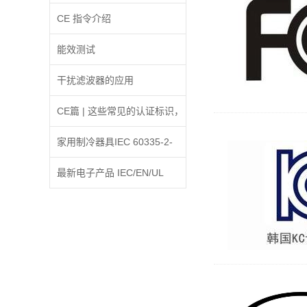
信息将可能被采取强制措施
CE 指令介绍
能效测试
干扰滤波器的应用
CE篇 | 这些常见的认证标识，
你认识几个?
家用制冷器具IEC 60335-2-
24:2010修订A2:2017条款
最新电子产品 IEC/EN/UL
30.2增加内容的解释
62368-1 标准更新解析