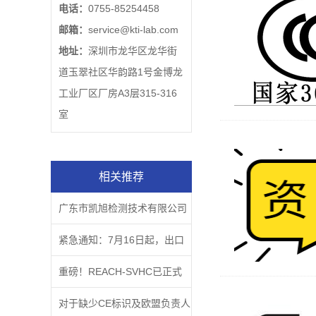
电话：
0755-85254458
邮箱：
service@kti-lab.com
地址：
深圳市龙华区龙华街
道玉翠社区华韵路1号金博龙
工业厂区厂房A3层315-316
室
相关推荐
广东市凯旭检测技术有限公司
企业文化主题
紧急通知：7月16日起，出口
欧盟的CE商品如果没有这个，
重磅！REACH-SVHC已正式
属于违法行为！
更新至219项
对于缺少CE标识及欧盟负责人