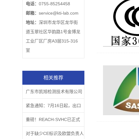
电话：
0755-85254458
邮箱：
service@kti-lab.com
地址：
深圳市龙华区龙华街
道玉翠社区华韵路1号金博龙
工业厂区厂房A3层315-316
室
相关推荐
广东市凯旭检测技术有限公司
企业文化主题
紧急通知：7月16日起，出口
欧盟的CE商品如果没有这个，
重磅！REACH-SVHC已正式
属于违法行为！
更新至219项
对于缺少CE标识及欧盟负责人