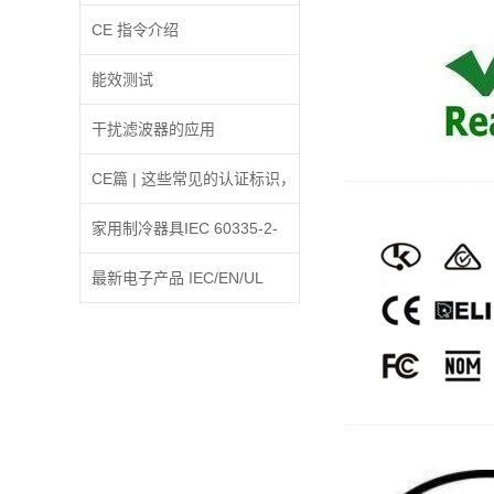
信息将可能被采取强制措施
CE 指令介绍
能效测试
干扰滤波器的应用
CE篇 | 这些常见的认证标识，
你认识几个?
家用制冷器具IEC 60335-2-
24:2010修订A2:2017条款
最新电子产品 IEC/EN/UL
30.2增加内容的解释
62368-1 标准更新解析