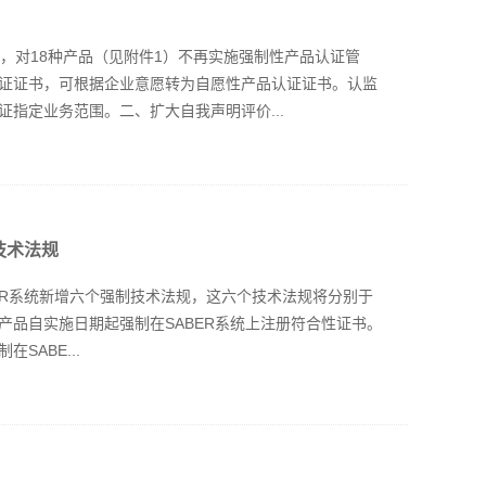
，对18种产品（见附件1）不再实施强制性产品认证管
证证书，可根据企业意愿转为自愿性产品认证证书。认监
指定业务范围。二、扩大自我声明评价...
技术法规
BER系统新增六个强制技术法规，这六个技术法规将分别于
规覆盖产品自实施日期起强制在SABER系统上注册符合性证书。
SABE...