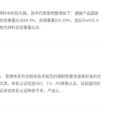
其是焊料中的铅与镉。其中代表案例整理如下：通报产品国家
量比达68.9%，含镉重量比0.29%，违反RoHS2.0
方焊料含铅重量比达...
服务、管理体系符合相关技术规范的强制性要求或者标准的合
类。体系认证包括ISO、TS、AS等等认证，目前国内的
来说体系认证种类不多。产品认...