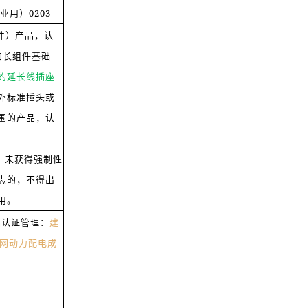
业用）0203
组件）产品，认
线加长组件基础
的延长线插座
外标准插头或
围的产品，认
日起，未获得强制性
志的，不得出
用。
品认证管理：
建
电网动力配电成