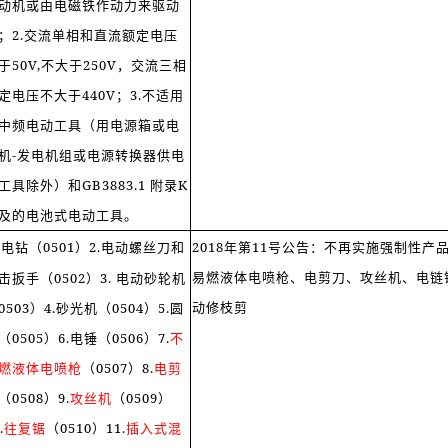
动机或由电磁铁作动力来驱动
；2.交流单相和直流额定电压
于50V,不大于250V，交流三相
定电压不大于440V；3.不适用
中频电动工具（用电源箱或电
机-发电机组或电源转换器供电
工具除外）和GB3883.1 附录K
及的电池式电动工具。
.电钻（0501）2.电动螺丝刀和
2018年第11号公告：不再实施强制性产
易燃液体电喷枪、电剪刀、攻丝机、电链
击扳手（0502）3. 电动砂轮机
动修枝剪
0503）4.砂光机（0504）5.圆
（0505）6.电锤（0506）7.
不
燃液体电喷枪
（0507）8.
电剪
（0508）9.
攻丝机
（0509）
.
往复锯
（0510）11.
插入式混