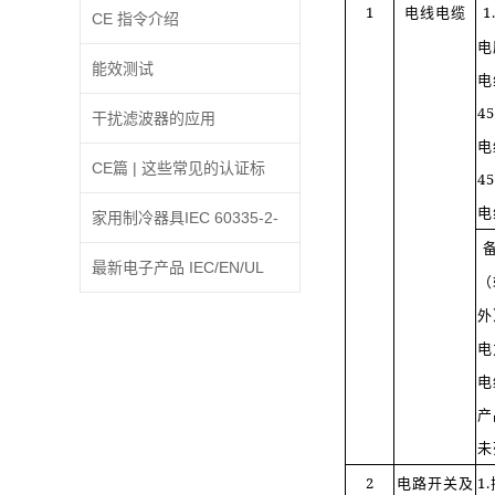
1
电线电缆
1
人信息将可能被采取强制措
CE 指令介绍
电
施
能效测试
电
4
干扰滤波器的应用
电
CE篇 | 这些常见的认证标
4
电
识，你认识几个?
家用制冷器具IEC 60335-2-
24:2010修订A2:2017条款
最新电子产品 IEC/EN/UL
（
外
30.2增加内容的解释
62368-1 标准更新解析
电
电
产
未
2
电路开关及
1