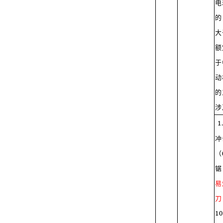
电
的
大
额
于
动
的
涉
1
冲
（
锯
易
刀
10