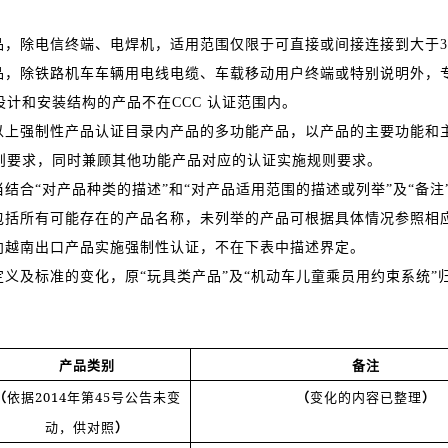
产品，除电信终端、电焊机，适用范围仅限于可直接或间接连接到大于
产品，除铁路机车车辆用电线电缆、车载移动用户终端或特别说明外，
计和安装结构的产品不在CCC 认证范围内。
种以上强制性产品认证目录内产品的多功能产品，以产品的主要功能和
则要求，同时兼顾其他功能产品对应的认证实施规则要求。
当结合“对产品种类的描述”和“对产品适用范围的描述或列举”及“备
定包括所有可能存在的产品名称，未列举的产品可根据具体情况参照相
仅向越南出口产品实施强制性认证，不在下表中描述界定。
定义及标准的变化，原“玩具类产品”及“机动车儿童乘员用约束系统”
产品类别
备注
（
依据2014年第45号公告未变
（
变化的内容已整理
）
动，供对照
）