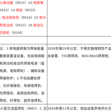
土振动器
（0511）12.
电链锯
0512）13.
电刨
（0513）
.
电动修枝剪
（0514）15
.电木
和修边机
（0515）16.
电动石
切割机
（0516）
注：1.将电能转换为焊接能量
2018年第29号公告：不再实施强制性产
整套装置或设备，包括电网输
丝装置、TIG焊焊炬、MIG/MAG焊焊枪
和原动机驱动的焊接电源（弧
电源、电阻焊机）、辅助设备
焊接附件；2.不包括螺柱焊
、光纤熔接机、热熔电焊机、
光焊接机、高频加热焊机、波
焊机、钎焊机、超声波焊机。
.小型交流弧焊机（0601）2. 交
2018年第11号公告：增加自我声明评价