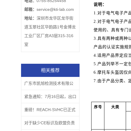
电话：
0755-85254458
说明：
邮箱：
service@kti-lab.com
1.对于电气电子
地址：
深圳市龙华区龙华街
2.对于电气电子
道玉翠社区华韵路1号金博龙
使用的、具有专门设
工业厂区厂房A3层315-316
3.具有两种或两
室
产品的认证实施规
4.适用产品界定应
5.产品列举不一
相关推荐
6.摩托车头盔因
7.由于产品分类、
广东市凯旭检测技术有限公
司企业文化主题
紧急通知：7月16日起，出口
序号
大类
欧盟的CE商品如果没有这
重磅！REACH-SVHC已正式
个，属于违法行为！
更新至219项
对于缺少CE标识及欧盟负责