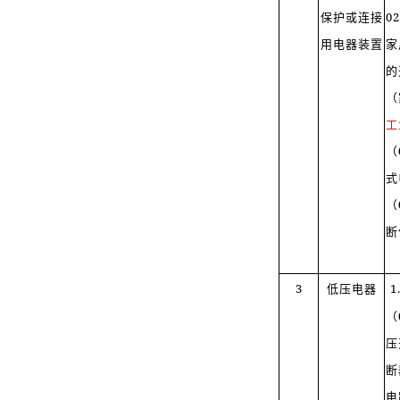
保护或连接
0
用电器装置
家
的
（
工
（
式
（
断
3
低压电器
1
（
压
断
电