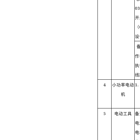
0
开
（
设
作
执
线
4
小功率电动
1
机
5
电动工具
备
电
电