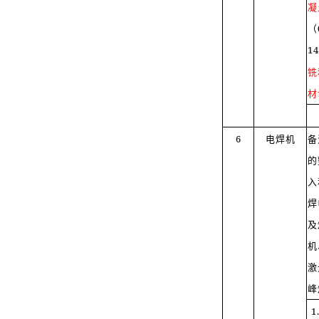
凝
（
14
铣
材
6
电焊机
备
的
入
焊
及
机
激
峰
1