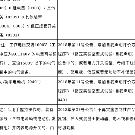
309）6.继电器（0303）7.其他
关（0305）8.其他装置
0304、0305）9.低压成套开关
备（0301）
备注：工作电压交流1000V（工
2018年第11号公告：增加自我声明评价
程序B （指定实验室型式试验+自我声明
电压为AC1140V 的电器可参照
设备中的：成套电力开关设备、母线干线
行）、直流1500V 以下的电气
槽）、配电板、低压成套无功功率补偿装置 
路中的电气设备。
. 小功率电动机（0401）
2018年第11号公告：增加自我声明评价
程序B （指定实验室型式试验+自我声明
0401
注：1.用手握持操作的，装有
2018年第29号公告：不再实施强制性产
源线（含带电源箱或电动机-发
复锯、插入式混凝土振动器、电木铣和修
机组）并内装电源开关的、由
材切割机