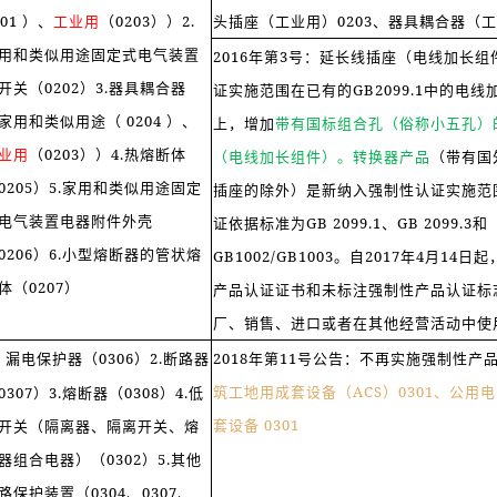
201 ）、
工业用
（0203））2.
头插座（工业用）0203、器具耦合器（工
用和类似用途固定式电气装置
2016年第3号：延长线插座（电线加长
开关（0202）3.器具耦合器
证实施范围在已有的GB2099.1中的电
家用和类似用途（ 0204 ）、
上，增加
带有国标组合孔（俗称小五孔）
业用
（0203））4.热熔断体
（电线加长组件）。转换器产品
（带有国
0205）5.家用和类似用途固定
插座的除外）是新纳入强制性认证实施范
电气装置电器附件外壳
证依据标准为GB 2099.1、GB 2099.3和
0206）6.小型熔断器的管状熔
GB1002/GB1003。自2017年4月14
体（0207）
产品认证证书和未标注强制性产品认证标
厂、销售、进口或者在其他经营活动中使
. 漏电保护器（0306）2.断路器
2018年第11号公告：不再实施强制性产
筑工地用成套设备（ACS）0301、公用
0307）3.熔断器（0308）4.低
套设备 0301
开关（隔离器、隔离开关、熔
器组合电器）（0302）5.其他
路保护装置（0304、0307、