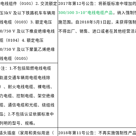
.电线组件（0101）2. 交流额定
2017年第12号公告：将新版标准中增加
300/500 3
10
电线电缆产品
，纳入强制
压3kV 及以下铁路机车车辆用
×
”
线电缆（0103）3. 额定电压
施范围。自2018年5月1日起，未获得强
50/750 V 及以下橡皮绝缘电线
不得出厂、销售、进口或者在其他经营活
缆（0104）4. 额定电压
50/750 V 及以下聚氯乙烯绝缘
线电缆（0105）
备注：1.不包括阻燃电线电缆
轨道交通车辆用电缆电线除
）、耐火电线电缆、裸电线、
力电缆、控制电缆、架空绝缘
缆、通信电缆和光缆、绕组线
品；2.不包括认证依据标准中
列明的型号、规格。
.插头插座（家用和类似用途（
2018年第11号公告：不再实施强制性产