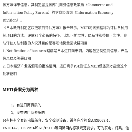
Commerce and
该方法详细信息，其制定者是该部门商务信息政策局（
Information Policy Bureau
Information Economy
）的信息经济司（
Division
）。
METI
《日本政府制定区块链项目评估方法》报告显示，
将该流程称为评估各种用
32
例项目的方法，评估
个必备的特征，比如可扩展性、隐私性和整体可靠性。参
与评估方法制定的人说其目的是客观地衡量区块链项目
1, Notification of business,
理解是日本进口商申明，内容包括制造商信息，产品
信息以及签署日期
2,
PSE
METI
日本经济产业省颁发的批准证明，进口商拿
副证去
做备案才能出这个
批准证明
METI
备案分为两种
1
，有进口商资质的
2，
没有进口商资质的
ANSIC63.4
只有拥有全套的电磁兼容、安全检测设备，设备完全符合
、
EN50147
CISPR16
GB/T6113
、
和
等国际国内标准规范要求。可为家电，灯具，信