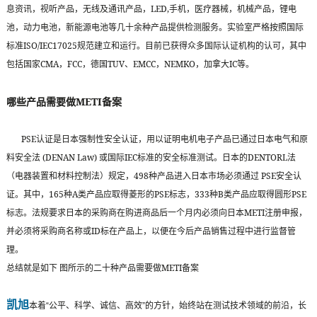
LED,
息资讯，视听产品，无线及通讯产品，
手机，医疗器械，机械产品，锂电
池，动力电池，新能源电池等几十余种产品提供检测服务。实验室严格按照国际
ISO/IEC17025
标准
规范建立和运行。目前已获得众多国际认证机构的认可，其中
CMA
FCC
TUV
EMCC
NEMKO
IC
包括国家
，
，德国
、
，
，加拿大
等。
METI
哪些产品需要做
备案
PSE
认证是日本强制性安全认证，用以证明电机电子产品已通过日本电气和原
(DENAN Law)
IEC
DENTORL
料安全法
或国际
标准的安全标准测试。日本的
法
498
PSE
（电器装置和材料控制法）规定，
种产品进入日本市场必须通过
安全认
165
A
PSE
333
B
PSE
证。其中，
种
类产品应取得菱形的
标志，
种
类产品应取得圆形
METI
标志。法规要求日本的采购商在购进商品后一个月内必须向日本
注册申报，
ID
并必须将采购商名称或
标在产品上，以便在今后产品销售过程中进行监督管
理。
METI
总结就是如下
图所示的二十种产品需要做
备案
凯旭
本着“公平、科学、诚信、高效”的方针，始终站在测试技术领域的前沿，长