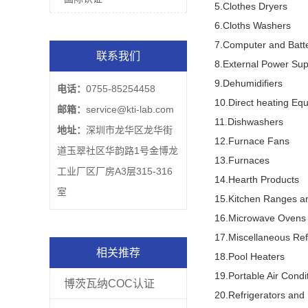
5.Clothes Dryers
6.Cloths Washers
7.Computer and Batt
联系我们
8.External Power Sup
9.Dehumidifiers
电话：
0755-85254458
10.Direct heating Eq
邮箱：
service@kti-lab.com
11.Dishwashers
地址：
深圳市龙华区龙华街
12.Furnace Fans
道玉翠社区华韵路1号金博龙
13.Furnaces
工业厂区厂房A3层315-316
14.Hearth Products
室
15.Kitchen Ranges a
16.Microwave Ovens
17.Miscellaneous Ref
相关推荐
18.Pool Heaters
19.Portable Air Condi
博茨瓦纳COC认证
20.Refrigerators and