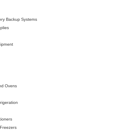
ery Backup Systems
plies
uipment
nd Ovens
rigeration
tioners
 Freezers