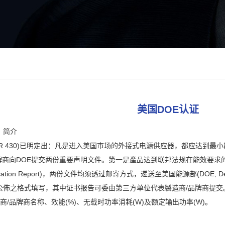
美国DOE认证
）简介
FR 430)已明定出：凡是进入美国市场的外接式电源供应器，都应达到最小能
向DOE提交两份重要声明文件。第一是產品达到联邦法规在能效要求的符合性宣告(
ification Report)，两份文件均须透过邮寄方式，递送至美国能源部(DOE, Depar
E公佈之格式填写，其中证书报告可委由第三方单位代表製造商/品牌商提
ss)、製造商/品牌商名称、效能(%)、无载时功率消耗(W)及额定输出功率(W)。