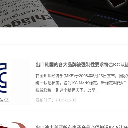
出口韩国的各大品牌被强制性要求符合KC认
韩国知识经济部(MKE)于2008年8月25日宣布，国
统一认证标志，名为'KC Mark'标志。新标志叫做KC Mar
被最终统一到这个新标志下。此举...
发布时间：
2019-11-02
出口澳大利亚所有电子产品必须知道SAA认证