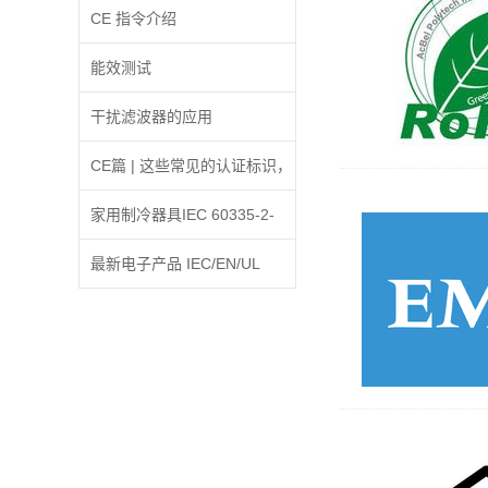
信息将可能被采取强制措施
CE 指令介绍
能效测试
干扰滤波器的应用
CE篇 | 这些常见的认证标识，
你认识几个?
家用制冷器具IEC 60335-2-
24:2010修订A2:2017条款
最新电子产品 IEC/EN/UL
30.2增加内容的解释
62368-1 标准更新解析