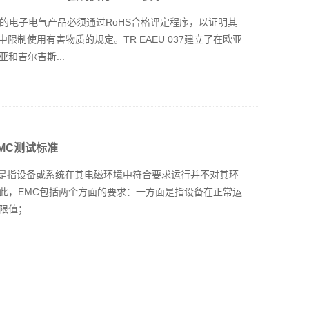
销售的电子电气产品必须通过RoHS合格评定程序，以证明其
品中限制使用有害物质的规定。TR EAEU 037建立了在欧亚
和吉尔吉斯...
MC测试标准
tibility）是指设备或系统在其电磁环境中符合要求运行并不对其环
此，EMC包括两个方面的要求：一方面是指设备在正常运
值；...