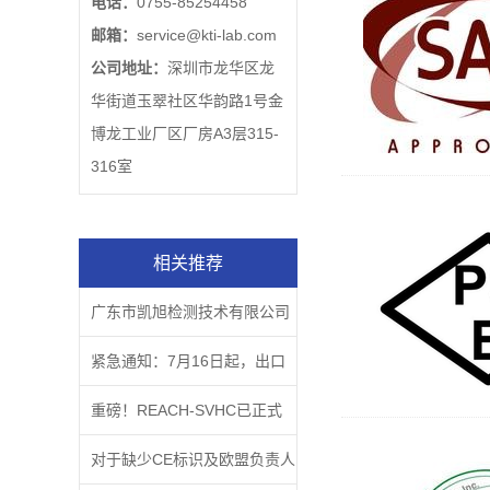
电话：
0755-85254458
邮箱：
service@kti-lab.com
公司地址：
深圳市龙华区龙
华街道玉翠社区华韵路1号金
博龙工业厂区厂房A3层315-
316室
相关推荐
广东市凯旭检测技术有限公司
企业文化主题
紧急通知：7月16日起，出口
欧盟的CE商品如果没有这个，
重磅！REACH-SVHC已正式
属于违法行为！
更新至219项
对于缺少CE标识及欧盟负责人