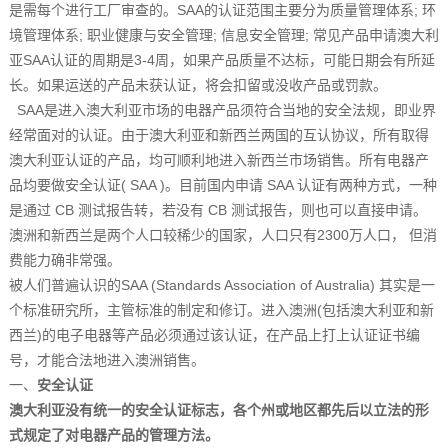
是需每个进行工厂审查的。SAA的认证范围主要分为质量管理体系; 环
境管理体系; 职业健康与安全管理; 信息安全管理; 常见产品申请澳大利
亚SAA认证的周期是3-4周，如果产品质量不达标，可能日期会有所延
长。如果运送的产品未获认证，将会扣留或没收产品或罚款。
SAA是进入澳大利亚市场的电器产品须符合当地的安全法规，即业界
经常面对的认证。由于澳大利亚和新西兰两国的互认协议，所有取得
澳大利亚认证的产品，均可顺利地进入新西兰市场销售。所有电器产
品均要做安全认证( SAA )。目前国内申请 SAA 认证有两种方式，一种
是通过 CB 测试报告转，若没有 CB 测试报告，则也可以直接申请。
澳洲和新西兰是两个人口较稀少的国家，人口只有2300万人口， 但消
费能力确非常强。
被人们普遍认识的SAA (Standards Association of Australia) 其实是一
个标准研究所，主管标准的制定和修订。进入澳洲(包括澳大利亚和新
西兰)的电子电器等产品必须通过该认证，在产品上打上认证证书编
号，才能合法地进入澳洲销售。
一、
安全认证
澳大利亚没有统一的安全认证标志，各个州或地区都先后以立法的形
式规定了对电器产品的管理方法。