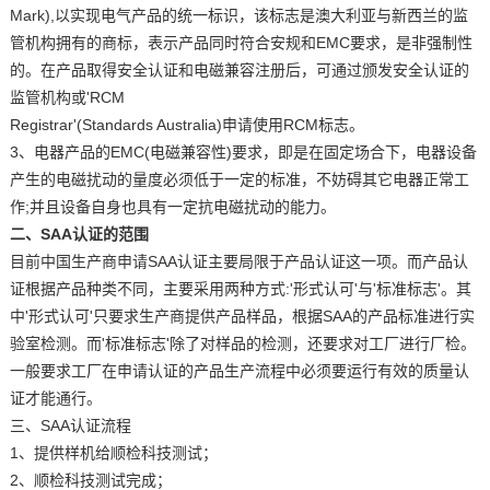
Mark),以实现电气产品的统一标识，该标志是澳大利亚与新西兰的监
管机构拥有的商标，表示产品同时符合安规和EMC要求，是非强制性
的。在产品取得安全认证和电磁兼容注册后，可通过颁发安全认证的
监管机构或'RCM
Registrar'(Standards Australia)申请使用RCM标志。
3、电器产品的EMC(电磁兼容性)要求，即是在固定场合下，电器设备
产生的电磁扰动的量度必须低于一定的标准，不妨碍其它电器正常工
作;并且设备自身也具有一定抗电磁扰动的能力。
二、SAA认证的范围
目前中国生产商申请SAA认证主要局限于产品认证这一项。而产品认
证根据产品种类不同，主要采用两种方式:'形式认可'与'标准标志'。其
中'形式认可'只要求生产商提供产品样品，根据SAA的产品标准进行实
验室检测。而'标准标志'除了对样品的检测，还要求对工厂进行厂检。
一般要求工厂在申请认证的产品生产流程中必须要运行有效的
质量认
证才能通行。
三、SAA认证流程
1、提供样机给顺检科技测试；
2、顺检科技测试完成；