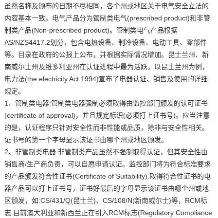
虽然名称及颁布的日期不尽相同，各个州或地区关于电气安全立法的
内容基本一致。电气产品分为管制类电气(prescribed product)和非管
制类产品(Non-prescribed product)。管制类电气产品根据
AS/NZS4417.2划分，包含电热设备、制冷设备、电动工具、零部件
等。目录在政府的公报上公布，并根据实际情况增加。昆士兰州、新
南威尔士州及维多利亚州在认证进程中最为活跃。以昆士兰州为例，
电力法(the electricity Act 1994)宣布了电器认证、销售及使用的详细
规定。
1、管制类电器:管制类电器强制必须取得由监控部门颁发的认可证书
(certificate of approval)，并且规定标识(必须打上证书号)。应当注意
的是，认证程序只针对安全性而非性能或品质，除非与安全性相关。
证书号的第一个字母显示该证书由哪个州或地区颁发。
2、非管制类电器:非管制类产品虽然不强制取得认证，但其安全性由
销售商/生产商负责，可以自愿申请认证。监控部门将为符合标准要求
的产品颁发符合性证书(Certificate of Suitability).取得符合性证书的电
器产品可以打上证书号，证书好最后的字母显示该证书由哪个州或地
区颁发，如:
CS/431/Q(昆士兰)、
CS/108/N(新南威尔士)等，
RCM标
志:目前澳大利亚和新西兰正在引入RCM标志(Regulatory Compliance