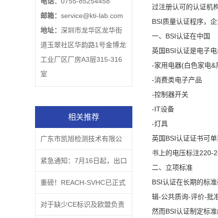
电话：
0755-85254458
过注册认可的认证机
邮箱：
service@kti-lab.com
BSI质量认证程序，
地址：
深圳市龙华区龙华街
一、BSI认证在中国
道玉翠社区华韵路1号金博龙
英国BSI认证是电子
工业厂区厂房A3层315-316
-家用电器(白色家电&
室
-消费类电子产品
-控制器开关
-IT设备
相关推荐
-灯具
英国BSI认证证书可
广东市凯旭检测技术有限公
书上的电压标注220-2
司企业文化主题
紧急通知：7月16日起，出口
二、立项标准
BSI认证在长期的标
欧盟的CE商品如果没有这
重磅！REACH-SVHC已正式
辑-公共质询-评价-批
个，属于违法行为！
更新至219项
对于缺少CE标识及欧盟负责
然而BSI认证制定标