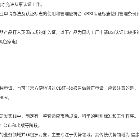
构才允许从事认证工作。
企业申请办法及认证标志的使用和管理应符合《BSI认证标志使用管理条例
电器产品打入英国市场的准入证，以下产品为国内工厂申请BSI认证比较多的
黑色家电)
单独申请，也可非常方便地通过CB证书&报告做转正申请。应该注意的是，
40V。
准研发实践中，制定有一整套适应市场规律、科学的判别标准和工作程序。
准-公布和出版等阶段。
准的业务领域并非包罗万象，主要专注于优势领域。其传统优势领域为:健