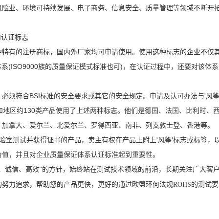
风险业、环境可持续发展、电子商务、信息安全、质量管理等领域不断开
SI认证标志
认证中特有的注册商标，国内外厂家均可申请使用。使用这种标志的企业不仅
证体系(ISO9000族的质量保证模式标准也可)，在认证过程中，还要对该体
必须符合BSI标准的安全要求或其它的安全规定。申请及认可办法与'风
和地区约130类产品使用了上述两种标志。他们是德国、法国、比利时、
、加拿大、爱尔兰、北爱尔兰、罗得西亚、南非、列支敦士登、香港等。
实验室测试并获得证书的产品，卖主有权在产品上附上'风筝'标志或标签
价值，并且对企业质量保证体系认证标准起到重要性。
学、诚信、高效”的方针，始终站在测试技术领域的前沿，长期关注广大客
的努力追求，帮助您的产品更快，更好的通过欧盟环何法规ROHS的测试