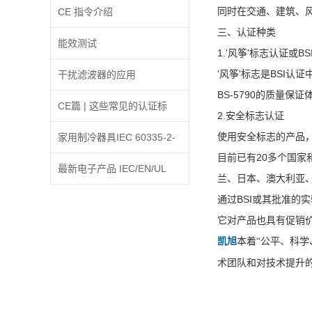
同时在交通、建筑、
人信息将可能被采取强制措
CE 指令介绍
三、认证种类
施
能效测试
1.'风筝'标志认证或B
'风筝'标志是BSI
干扰滤波器的应用
BS-5790的质量保
CE篇 | 这些常见的认证标
2.安全标志认证
使用安全标志的产品，
识，你认识几个?
家用制冷器具IEC 60335-2-
目前已有20多个国家
24:2010修订A2:2017条款
最新电子产品 IEC/EN/UL
兰、日本、澳大利亚
通过BSI或其批准的
30.2增加内容的解释
62368-1 标准更新解析
它对产品也具有促销
凯旭
本着“公平、科
术团队和对技术提升