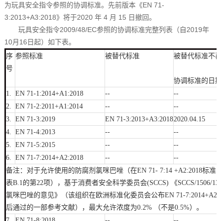
为玩具安全指令参照的协调标准。先前版本《EN 71-
3:2013+A3:2018》将于2020 年 4 月 15 日撤回。
玩具安全指令2009/48/EC参照的协调标准完整列表（自2019年
10月16日起）如下表。
序
参照标准
被替代标准
被替代标准不
号
协调标准的日
1.
EN 71-1:2014+A1:2018
--
--
2.
EN 71-2:2011+A1:2014
--
--
3.
EN 71-3:2019
EN 71-3:2013+A3:2018
2020.04.15
4.
EN 71-4:2013
--
--
5.
EN 71-5:2015
--
--
6.
EN 71-7:2014+A2:2018
--
--
备注：对于允许使用的防腐剂氯咪巴唑（在EN 71- 7:14 +A2:2018标准
表B.1的第22项），基于消费者安全科学委员会(SCCS) 《SCCS/1506/1
氯咪巴唑的意见》（该组织在欧洲标准化委员会公布EN 71-7:2014+A2:2
后通过的一部参考文献），最大允许浓度为0.2% （不是0.5%）。
7.
EN 71-8:2018
--
--