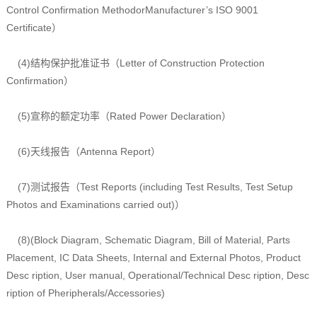
Control Confirmation MethodorManufacturer’s ISO 9001
Certificate）
(4)结构保护批准证书（Letter of Construction Protection
Confirmation）
(5)宣称的额定功率（Rated Power Declaration）
(6)天线报告（Antenna Report）
(7)测试报告（Test Reports (including Test Results, Test Setup
Photos and Examinations carried out)）
(8)(Block Diagram, Schematic Diagram, Bill of Material, Parts
Placement, IC Data Sheets, Internal and External Photos, Product
Desc ription, User manual, Operational/Technical Desc ription, Desc
ription of Pheripherals/Accessories)