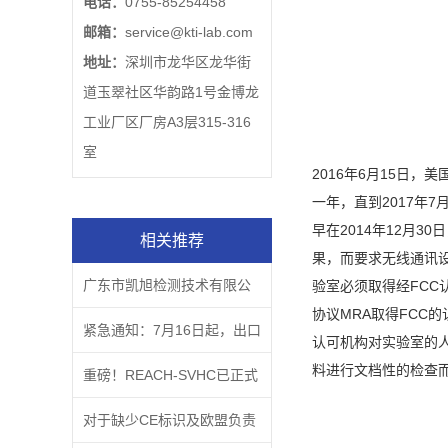
电话：
0755-85254458
邮箱：
service@kti-lab.com
地址：
深圳市龙华区龙华街
道玉翠社区华韵路1号金博龙
工业厂区厂房A3层315-316
室
2016年6月15日，
一年，直到2017年
早在2014年12月30日，
相关推荐
果，而要求无线通讯设备
广东市凯旭检测技术有限公
验室必须取得经FC
协议MRA取得FCC的
司企业文化主题
紧急通知：7月16日起，出口
认可机构对实验室的人
料进行文档性的检查
欧盟的CE商品如果没有这
重磅！REACH-SVHC已正式
个，属于违法行为！
更新至219项
对于缺少CE标识及欧盟负责