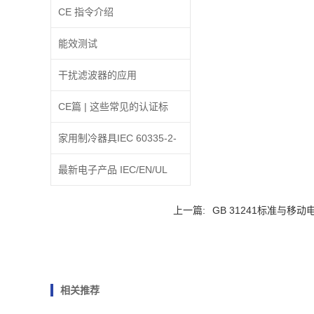
人信息将可能被采取强制措
CE 指令介绍
施
能效测试
干扰滤波器的应用
CE篇 | 这些常见的认证标
识，你认识几个?
家用制冷器具IEC 60335-2-
24:2010修订A2:2017条款
最新电子产品 IEC/EN/UL
30.2增加内容的解释
62368-1 标准更新解析
上一篇:
GB 31241标准与移
相关推荐